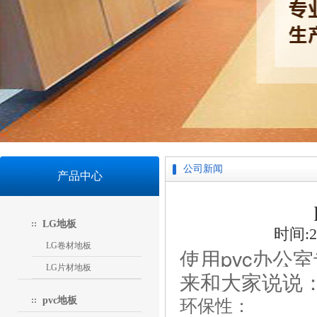
公司新闻
产品中心
LG地板
时间:20
LG卷材地板
使用pvc办公
LG片材地板
来和大家说说
环保性：
pvc地板