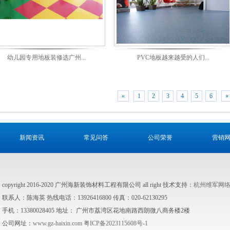
幼儿园专用地板装修选广州...
PVC地板越来越受的人们...
«
1
2
3
4
5
6
»
新闻资讯
常见问答
公司荣誉
营销
copyright 2016-2020 广州海新装饰材料工程有限公司 all right 技术支持：
杭州维军网
联系人：陈海英 热线电话：13926416800 传真：020-62130295
手机：13380028405 地址： 广州市荔湾区花地南路西朗微八商务楼2楼
公司网址：
www.gz-haixin.com
粤ICP备2023115608号-1